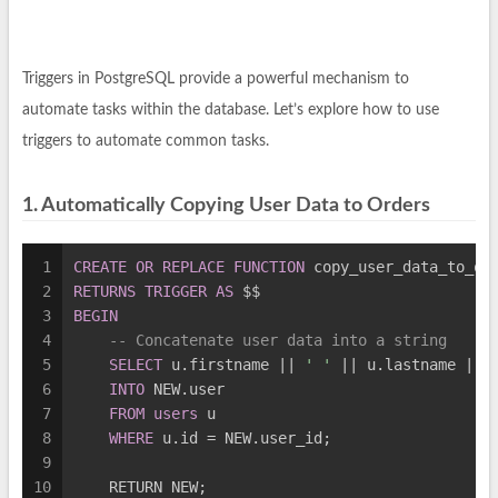
Triggers in PostgreSQL provide a powerful mechanism to
automate tasks within the database. Let’s explore how to use
triggers to automate common tasks.
1. Automatically Copying User Data to Orders
1
CREATE
OR
REPLACE
FUNCTION
 copy_user_data_to_or
2
RETURNS
TRIGGER
AS
 $$
3
BEGIN
4
-- Concatenate user data into a string
5
SELECT
 u.firstname || 
' '
 || u.lastname || 
6
INTO
 NEW.user
7
FROM
users
 u
8
WHERE
 u.id = NEW.user_id;
9
10
    RETURN NEW;