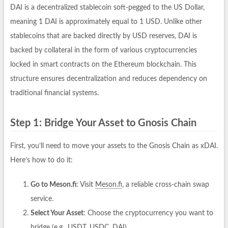
DAI is a decentralized stablecoin soft-pegged to the US Dollar,
meaning 1 DAI is approximately equal to 1 USD. Unlike other
stablecoins that are backed directly by USD reserves, DAI is
backed by collateral in the form of various cryptocurrencies
locked in smart contracts on the Ethereum blockchain. This
structure ensures decentralization and reduces dependency on
traditional financial systems.
Step 1: Bridge Your Asset to Gnosis Chain
First, you’ll need to move your assets to the Gnosis Chain as xDAI.
Here’s how to do it:
Go to Meson.fi
: Visit
Meson.fi
, a reliable cross-chain swap
service.
Select Your Asset
: Choose the cryptocurrency you want to
bridge (e.g., USDT, USDC, DAI).