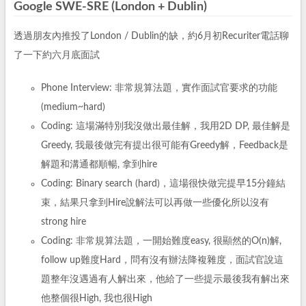
Google SWE-SRE (London + Dublin)
透過朋友內推投了London / Dublin的缺，約6月初Recuriter電話聊
了一下約六月底面試
Phone Interview: 非常規算法題，實作面試官要求的功能
(medium~hard)
Coding: 這場滿特別我沒做出最佳解，我用2D DP, 最佳解是
Greedy, 我最後做完有提出很可能有Greedy解，Feedback是
解題和溝通都順暢, 拿到hire
Coding: Binary search (hard)，這場很快做完提早15分鐘結
束，結果只拿到Hire說解法可以再做一些優化所以沒有
strong hire
Coding: 非常規算法題，一開始難度easy, 很顯然的O(n)解,
follow up難度Hard，問有沒有辦法降複雜度，面試官說這
題整年沒遇過有人解出來，他給了一些提示最後我有解出來
他整個很High, 我也很High