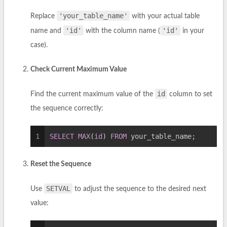
'your_table_name'
Replace
with your actual table
'id'
'id'
name and
with the column name (
in your
case).
Check Current Maximum Value
id
Find the current maximum value of the
column to set
the sequence correctly:
1
SELECT
MAX
(
id
) 
FROM
 your_table_name;
Reset the Sequence
SETVAL
Use
to adjust the sequence to the desired next
value: