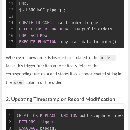
11
END
;
12
$$ LANGUAGE plpgsql;
13
14
CREATE
TRIGGER
 insert_order_trigger
15
BEFORE
INSERT
OR
UPDATE
ON
 public.orders
16
FOR
EACH
ROW
17
EXECUTE
FUNCTION
 copy_user_data_to_order();
orders
Whenever a new order is inserted or updated in the
table, this trigger function automatically fetches the
corresponding user data and stores it as a concatenated string in
user
the
column of the order.
2. Updating Timestamp on Record Modification
1
CREATE
OR
REPLACE
FUNCTION
 public.update_timesta
2
RETURNS
trigger
3
LANGUAGE
 plpgsql