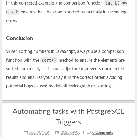
(a, b) =>
In this corrected example, the comparison function
a - b
ensures that the array is sorted numerically in ascending
order.
Conclusion
When sorting numbers in JavaScript, always use a comparison
sort()
function with the
method to ensure the elements are
sorted numerically. This small adjustment prevents unexpected
results and ensures your array is in the correct order, avoiding
potential bugs caused by default lexicographical sorting.
Automating tasks with PostgreSQL
Triggers
2024-04-29
|
2025-09-08
|
0 Comments