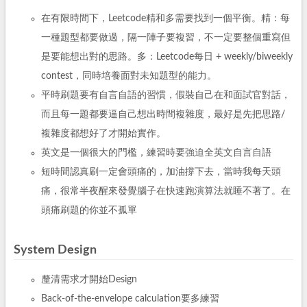
在有限時間下，Leetcode精和多需要找到一個平衡。精：每
一種題型都要做過，隔一陣子要複習，不一定要整個重寫但
是要能想出對的思路。多：Leetcode每日 + weekly/biweekly
contest，同時培養面對未知題型的能力。
平時刷題要有自言自語的習慣，假裝自己在和面試官對話，
而且每一題都要逼自己想出時間複雜度，最好是先把思路/
複雜度都想好了才開始實作。
英文是一個很大的門檻，練習時要強迫全英文自言自語
短時間認真刷一定會頭痛的，加油撐下去，當時我每天頭
痛，很常半夜醒來發覺腦子在快速跑演算法就睡不著了。在
頭痛刷題的你並不孤單
System Design
釐清需求才開始Design
Back-of-the-envelope calculation要多練習