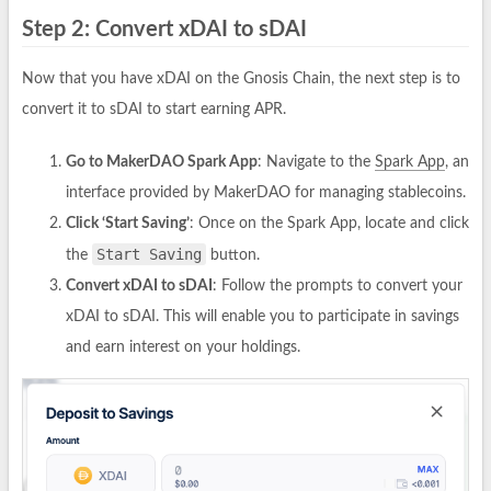
Step 2: Convert xDAI to sDAI
Now that you have xDAI on the Gnosis Chain, the next step is to
convert it to sDAI to start earning APR.
Go to MakerDAO Spark App
: Navigate to the
Spark App
, an
interface provided by MakerDAO for managing stablecoins.
Click ‘Start Saving’
: Once on the Spark App, locate and click
Start Saving
the
button.
Convert xDAI to sDAI
: Follow the prompts to convert your
xDAI to sDAI. This will enable you to participate in savings
and earn interest on your holdings.