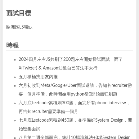
面試目標
歐洲區L5職缺
時程
2024四月左右JS共刷了200題左右開始嘗試面試，面了
X(Twitter) & Amazon知道自己算法不太行
五月積極找朋友內推
六月初收到Meta/Google/Uber面試邀請，告知各recruiter需
要一個月準備，此時開始用python從0開始瘋狂刷題
六月底Leetcode累積刷300題，面完所有phone interview，
再告知recruiter需要準備一個月
七月底Leetcode累積刷450題，並準備好System Design，開
始密集面試
八月第二週全部面完，總計10場演算法+3場System Design