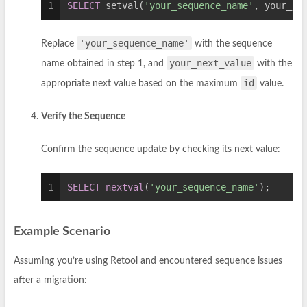
1
SELECT
 setval(
'your_sequence_name'
, your_ne
'your_sequence_name'
Replace
with the sequence
your_next_value
name obtained in step 1, and
with the
id
appropriate next value based on the maximum
value.
Verify the Sequence
Confirm the sequence update by checking its next value:
1
SELECT
nextval
(
'your_sequence_name'
);
Example Scenario
Assuming you’re using Retool and encountered sequence issues
after a migration: