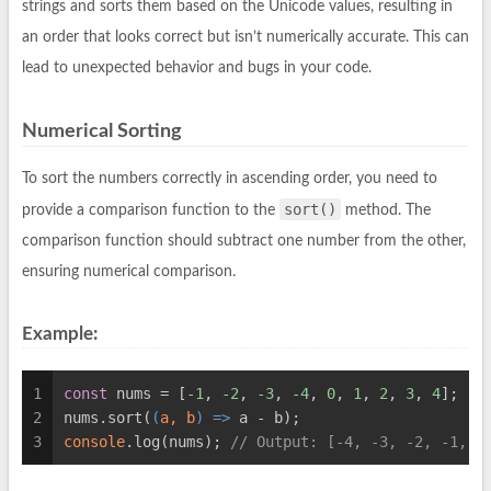
strings and sorts them based on the Unicode values, resulting in
an order that looks correct but isn’t numerically accurate. This can
lead to unexpected behavior and bugs in your code.
Numerical Sorting
To sort the numbers correctly in ascending order, you need to
sort()
provide a comparison function to the
method. The
comparison function should subtract one number from the other,
ensuring numerical comparison.
Example:
1
const
 nums = [
-1
, 
-2
, 
-3
, 
-4
, 
0
, 
1
, 
2
, 
3
, 
4
];
2
nums.sort(
(
a, b
) =>
 a - b);
3
console
.log(nums); 
// Output: [-4, -3, -2, -1, 0