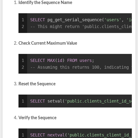
Identify the Sequence Name
1
SELECT
 pg_get_serial_sequence(
'users'
, 
'id'
2
-- This might return 'public.clients_client
Check Current Maximum Value
1
SELECT
MAX
(
id
) 
FROM
users
;
2
-- Assuming this returns 100, indicating th
Reset the Sequence
1
SELECT
 setval(
'public.clients_client_id_seq
Verify the Sequence
1
SELECT
nextval
(
'public.clients_client_id_se