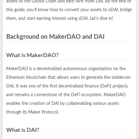
assets to the Gnosis Chain and earn APR from DAI. By the end of
this guide, you’ll know how to convert your assets to xDAI, bridge
them, and start earning interest using sDAI. Let’s dive in!
Background on MakerDAO and DAI
What is MakerDAO?
MakerDAO is a decentralized autonomous organization on the
Ethereum blockchain that allows users to generate the stablecoin
DAI. It was one of the first decentralized finance (DeFi) projects
and remains a cornerstone of the DeFi ecosystem. MakerDAO
enables the creation of DAI by collateralizing various assets
through its Maker Protocol.
What is DAI?