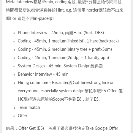
Meta interview都是45min, coding兩題, 最後5分鐘是給你問問題,
時間很緊所以都會滿直接給Hint, e.g. 這個用inorder應該做不出來
喔! or 這題不用in-place做!
Phone Interview - 45min, 兩題Hard (Sort, DFS)
Coding - 45min, 1 medium(linkedlist), 1 hard(backtrack)
Coding - 45min, 2 medium(binary tree + prefixSum)
Coding - 45min, 1 medium(2d dp) + 1 hard(graph)
System Design - 45 min, System Design經典題
Behavior Interview - 45 min
Hiring commitee - Recruiter說Got hire/strong hire on
everyround, especially system design幫忙爭取E6 Offer, 但
HC覺得過去經驗的Scope不夠到E6，給了E5。
Team match
Offer
結果：Offer Get (E5)，考慮了很久最後決定Take Google Offer