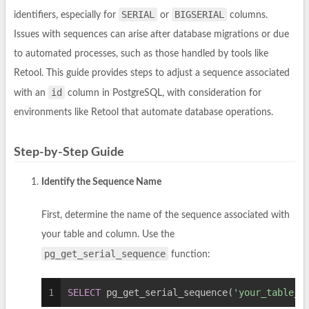
SERIAL
BIGSERIAL
identifiers, especially for
or
columns.
Issues with sequences can arise after database migrations or due
to automated processes, such as those handled by tools like
Retool. This guide provides steps to adjust a sequence associated
id
with an
column in PostgreSQL, with consideration for
environments like Retool that automate database operations.
Step-by-Step Guide
Identify the Sequence Name
First, determine the name of the sequence associated with
your table and column. Use the
pg_get_serial_sequence
function:
1
SELECT
 pg_get_serial_sequence(
'your_table_n