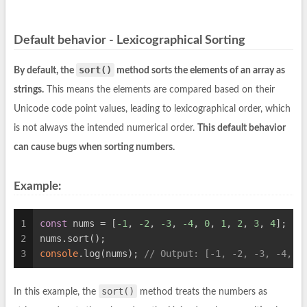
Default behavior - Lexicographical Sorting
sort()
By default, the
method sorts the elements of an array as
strings.
This means the elements are compared based on their
Unicode code point values, leading to lexicographical order, which
is not always the intended numerical order.
This default behavior
can cause bugs when sorting numbers.
Example:
1
const
 nums = [
-1
, 
-2
, 
-3
, 
-4
, 
0
, 
1
, 
2
, 
3
, 
4
];
2
nums.sort();
3
console
.log(nums); 
// Output: [-1, -2, -3, -4, 0
sort()
In this example, the
method treats the numbers as